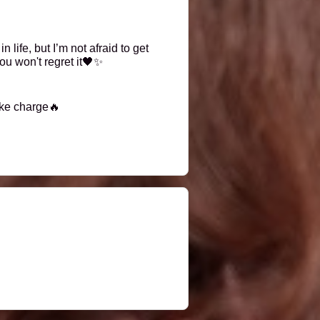
life, but I’m not afraid to get
ou won't regret it🖤✨
ake charge🔥