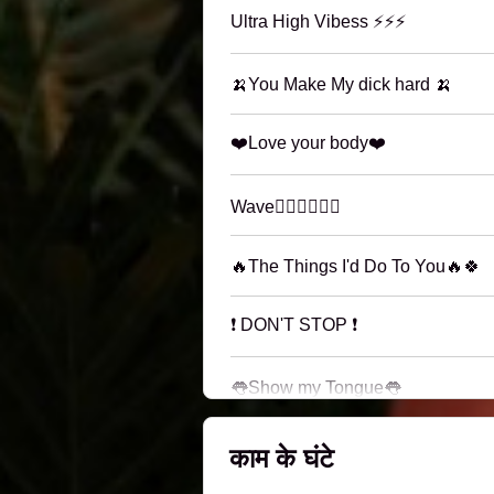
Ultra High Vibess ⚡⚡⚡
🍌You Make My dick hard 🍌
❤️Love your body❤️
Wave🏄🏼‍♀️🏄🏼‍♀️
🔥The Things I'd Do To You🔥🍀
❗️ DON'T STOP ❗️
👅Show my Tongue👅
काम के घंटे