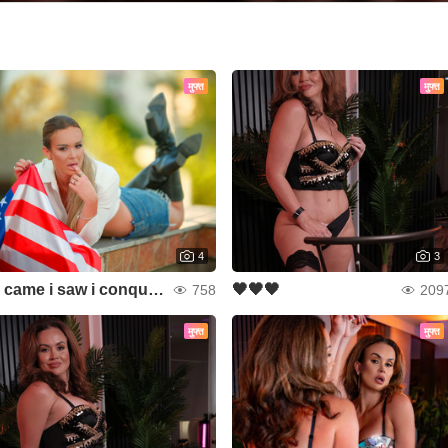
मुफ्त
मुफ्त
4
3
i came i saw i conquered
🖤🖤🖤
758
209
मुफ्त
मुफ्त