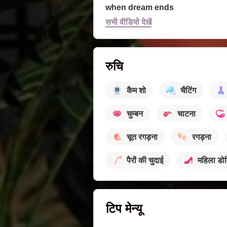
when dream ends
सभी वीडियो देखें
रुचि
कैम शो
चैटिंग
चुम्बन
चाटना
चूत रगड़ना
रगड़ना
पैरों की चुदाई
महिला डो
टिप मेन्यू