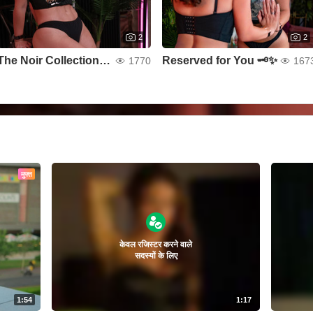
2
2
The Noir Collection 🎞️🖤
Reserved for You 🗝️✨
1770
167
मुफ्त
केवल रजिस्टर करने वाले
सदस्यों के लिए
1:54
1:17