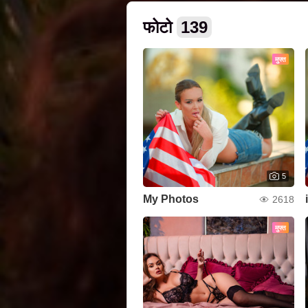
फोटो
139
मुफ्त
5
My Photos
2618
मुफ्त