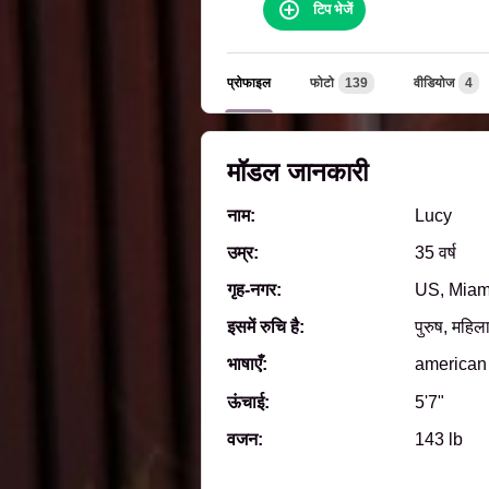
टिप भेजें
प्रोफाइल
फोटो
139
वीडियोज
4
मॉडल जानकारी
नाम:
Lucy
उम्र:
35 वर्ष
गृह‑नगर:
US, Miam
इसमें रुचि है:
पुरुष, महिला
भाषाएँ:
american
ऊंचाई:
5'7"
वजन:
143 lb